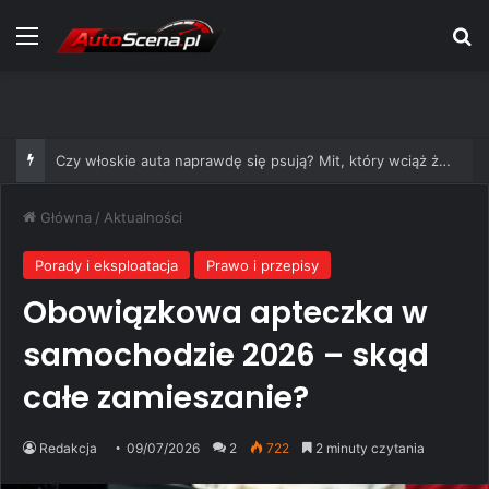
Menu
S
Czy włoskie auta naprawdę się psują? Mit, który wciąż żyje
Główna
/
Aktualności
Porady i eksploatacja
Prawo i przepisy
Obowiązkowa apteczka w
samochodzie 2026 – skąd
całe zamieszanie?
Redakcja
09/07/2026
2
722
2 minuty czytania