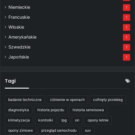
Niemieckie
1
Francuskie
1
Włoskie
1
Amerykańskie
1
Szwedzkie
1
Japońskie
1
Tagi
badanie techniczne
ciśnienie w oponach
cofnięty przebieg
diagnostyka
historia pojazdu
historia serwisowa
klimatyzacja
kontrolki
lpg
on
opony letnie
opony zimowe
przegląd samochodu
suv