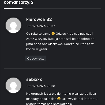
Komantarzy: 2
p
kierowca_82
i
10/07/2026 o 20:57
s
Co roku to samo
Gdzies ktos cos napisze i
z
zaraz wszyscy kupuja apteczki bo podobno od
e
jutra beda obowiazkowe. Dobrze ze ktos to w
:
koncu wyjasnil.
Odpowiedz
p
sebixxx
i
10/07/2026 o 20:58
s
Na grupach juz z tydzien temu pisali ze od lipca
z
mandaty beda leciec
Jak zwykle pol internetu
e
lyknelo temat bez sprawdzenia.