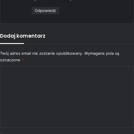
:
Odpowiedz
Dodaj komentarz
Twój adres email nie zostanie opublikowany.
Wymagane pola są
oznaczone
*
K
o
m
e
n
t
a
r