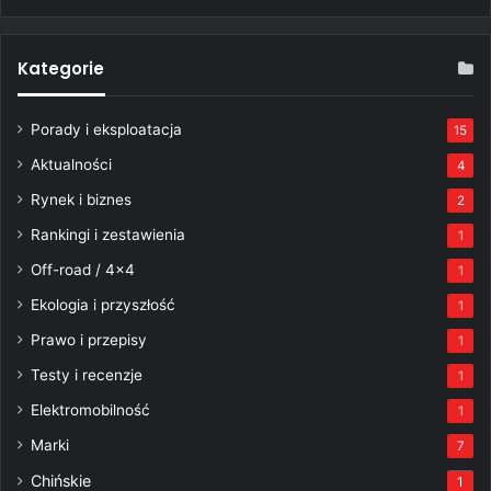
Kategorie
Porady i eksploatacja
15
Aktualności
4
Rynek i biznes
2
Rankingi i zestawienia
1
Off-road / 4×4
1
Ekologia i przyszłość
1
Prawo i przepisy
1
Testy i recenzje
1
Elektromobilność
1
Marki
7
Chińskie
1