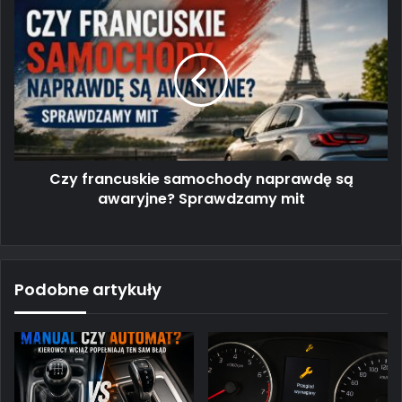
Czy
francuskie
samochody
naprawdę
są
awaryjne?
Sprawdzamy
mit
Czy francuskie samochody naprawdę są
awaryjne? Sprawdzamy mit
Podobne artykuły