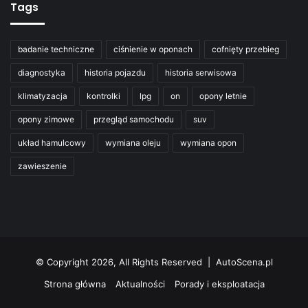
Tags
badanie techniczne
ciśnienie w oponach
cofnięty przebieg
diagnostyka
historia pojazdu
historia serwisowa
klimatyzacja
kontrolki
lpg
on
opony letnie
opony zimowe
przegląd samochodu
suv
układ hamulcowy
wymiana oleju
wymiana opon
zawieszenie
© Copyright 2026, All Rights Reserved | AutoScena.pl
Strona główna
Aktualności
Porady i eksploatacja