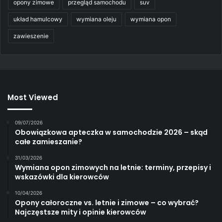
opony zimowe
przegląd samochodu
suv
układ hamulcowy
wymiana oleju
wymiana opon
zawieszenie
Most Viewed
09/07/2026
Obowiązkowa apteczka w samochodzie 2026 – skąd
całe zamieszanie?
31/03/2026
Wymiana opon zimowych na letnie: terminy, przepisy i
wskazówki dla kierowców
10/04/2026
Opony całoroczne vs. letnie i zimowe – co wybrać?
Najczęstsze mity i opinie kierowców