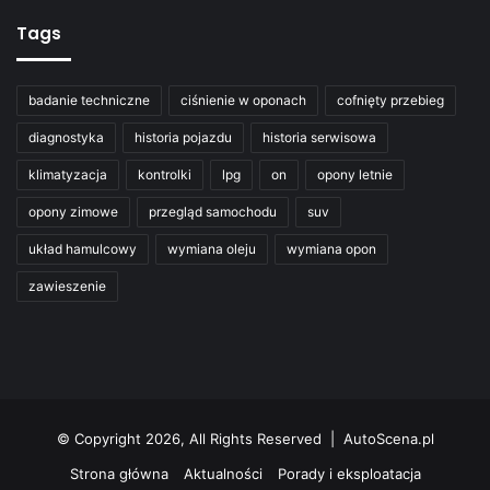
Tags
badanie techniczne
ciśnienie w oponach
cofnięty przebieg
diagnostyka
historia pojazdu
historia serwisowa
klimatyzacja
kontrolki
lpg
on
opony letnie
opony zimowe
przegląd samochodu
suv
układ hamulcowy
wymiana oleju
wymiana opon
zawieszenie
© Copyright 2026, All Rights Reserved | AutoScena.pl
Strona główna
Aktualności
Porady i eksploatacja