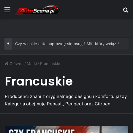
Menu
S
Czy włoskie auta naprawdę się psują? Mit, który wciąż żyje
Główna
/
Marki
/
Francuskie
Francuskie
Producenci znani z oryginalnego designu i komfortu jazdy.
Kategoria obejmuje Renault, Peugeot oraz Citroën.