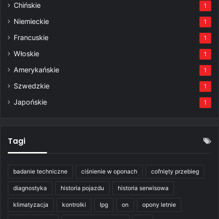
Chińskie
1
Niemieckie
1
Francuskie
1
Włoskie
1
Amerykańskie
1
Szwedzkie
1
Japońskie
1
Tagi
badanie techniczne
ciśnienie w oponach
cofnięty przebieg
diagnostyka
historia pojazdu
historia serwisowa
klimatyzacja
kontrolki
lpg
on
opony letnie