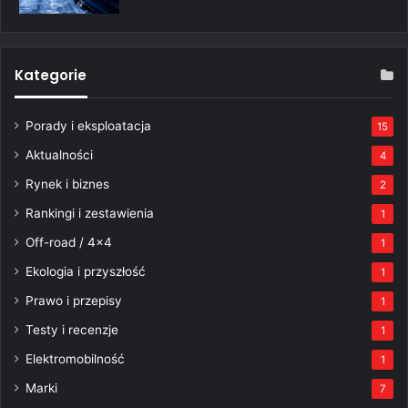
Kategorie
Porady i eksploatacja
15
Aktualności
4
Rynek i biznes
2
Rankingi i zestawienia
1
Off-road / 4×4
1
Ekologia i przyszłość
1
Prawo i przepisy
1
Testy i recenzje
1
Elektromobilność
1
Marki
7