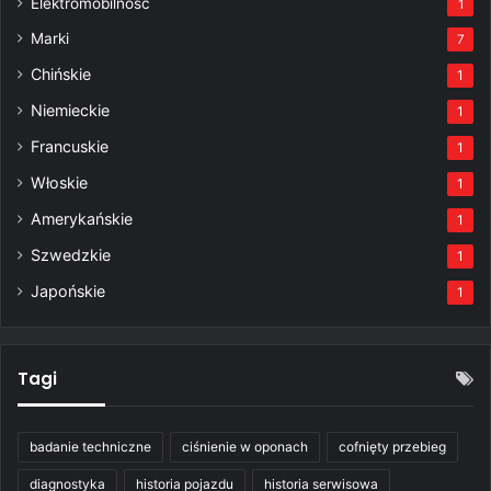
Elektromobilność
1
Marki
7
Chińskie
1
Niemieckie
1
Francuskie
1
Włoskie
1
Amerykańskie
1
Szwedzkie
1
Japońskie
1
Tagi
badanie techniczne
ciśnienie w oponach
cofnięty przebieg
diagnostyka
historia pojazdu
historia serwisowa