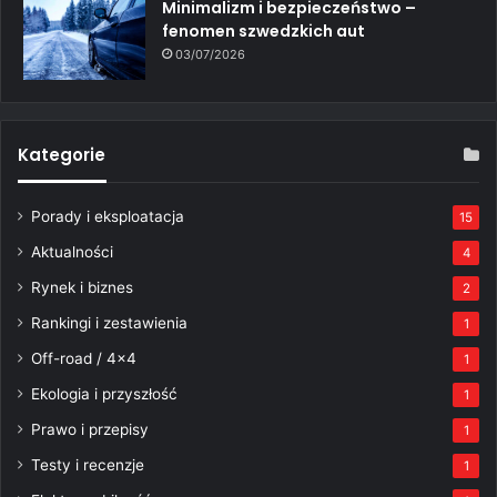
Minimalizm i bezpieczeństwo –
fenomen szwedzkich aut
03/07/2026
Kategorie
Porady i eksploatacja
15
Aktualności
4
Rynek i biznes
2
Rankingi i zestawienia
1
Off-road / 4×4
1
Ekologia i przyszłość
1
Prawo i przepisy
1
Testy i recenzje
1