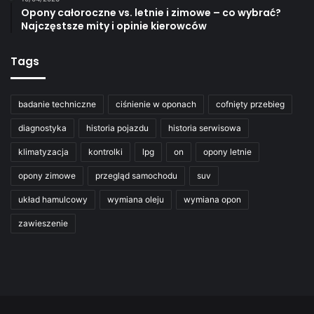
Opony całoroczne vs. letnie i zimowe – co wybrać?
Najczęstsze mity i opinie kierowców
Tags
badanie techniczne
ciśnienie w oponach
cofnięty przebieg
diagnostyka
historia pojazdu
historia serwisowa
klimatyzacja
kontrolki
lpg
on
opony letnie
opony zimowe
przegląd samochodu
suv
układ hamulcowy
wymiana oleju
wymiana opon
zawieszenie