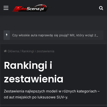
Menu
S
Czy włoskie auta naprawdę się psują? Mit, który wciąż żyje
Główna
/
Rankingi i zestawienia
Rankingi i
zestawienia
Zestawienia najlepszych modeli w różnych kategoriach –
od aut miejskich po luksusowe SUV-y.