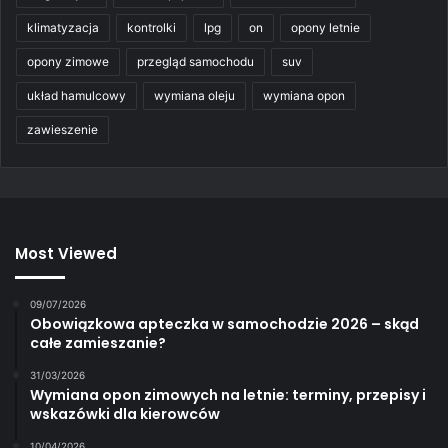
klimatyzacja
kontrolki
lpg
on
opony letnie
opony zimowe
przegląd samochodu
suv
układ hamulcowy
wymiana oleju
wymiana opon
zawieszenie
Most Viewed
09/07/2026
Obowiązkowa apteczka w samochodzie 2026 – skąd
całe zamieszanie?
31/03/2026
Wymiana opon zimowych na letnie: terminy, przepisy i
wskazówki dla kierowców
10/04/2026