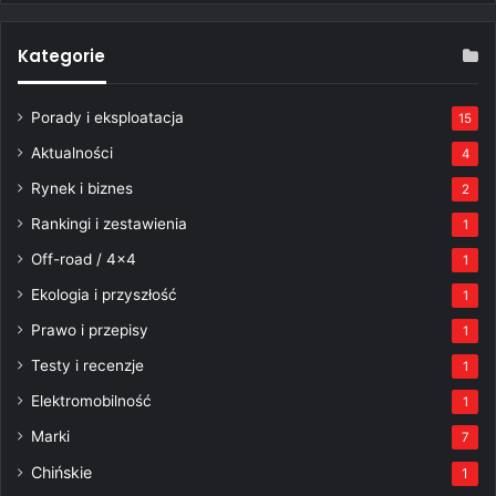
Kategorie
Porady i eksploatacja
15
Aktualności
4
Rynek i biznes
2
Rankingi i zestawienia
1
Off-road / 4×4
1
Ekologia i przyszłość
1
Prawo i przepisy
1
Testy i recenzje
1
Elektromobilność
1
Marki
7
Chińskie
1