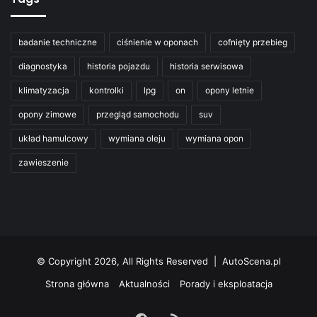
badanie techniczne
ciśnienie w oponach
cofnięty przebieg
diagnostyka
historia pojazdu
historia serwisowa
klimatyzacja
kontrolki
lpg
on
opony letnie
opony zimowe
przegląd samochodu
suv
układ hamulcowy
wymiana oleju
wymiana opon
zawieszenie
© Copyright 2026, All Rights Reserved | AutoScena.pl
Strona główna
Aktualności
Porady i eksploatacja