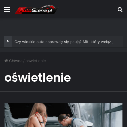
Menu
S
Czy włoskie auta naprawdę się psują? Mit, który wciąż żyje
Główna
/
oświetlenie
oświetlenie