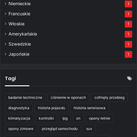
Niemieckie
1
Francuskie
1
Włoskie
1
Amerykańskie
1
Szwedzkie
1
Japońskie
1
Tagi
badanie techniczne
ciśnienie w oponach
cofnięty przebieg
diagnostyka
historia pojazdu
historia serwisowa
klimatyzacja
kontrolki
lpg
on
opony letnie
opony zimowe
przegląd samochodu
suv