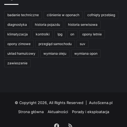
badanie techniczne
ciśnienie w oponach
cofnięty przebieg
diagnostyka
historia pojazdu
historia serwisowa
klimatyzacja
kontrolki
lpg
on
opony letnie
opony zimowe
przegląd samochodu
suv
układ hamulcowy
wymiana oleju
wymiana opon
zawieszenie
© Copyright 2026, All Rights Reserved | AutoScena.pl
Strona główna
Aktualności
Porady i eksploatacja
Facebook
RSS