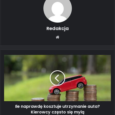
Redakcja
Website
Ile
naprawdę
kosztuje
utrzymanie
auta?
Kierowcy
często
się
mylą
Ile naprawdę kosztuje utrzymanie auta?
Kierowcy często się mylą