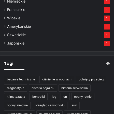
Niemieckie
1
Francuskie
1
Włoskie
1
Amerykańskie
1
Szwedzkie
1
Japońskie
1
Tagi
badanie techniczne
ciśnienie w oponach
cofnięty przebieg
diagnostyka
historia pojazdu
historia serwisowa
klimatyzacja
kontrolki
lpg
on
opony letnie
opony zimowe
przegląd samochodu
suv
układ hamulcowy
wymiana oleju
wymiana opon