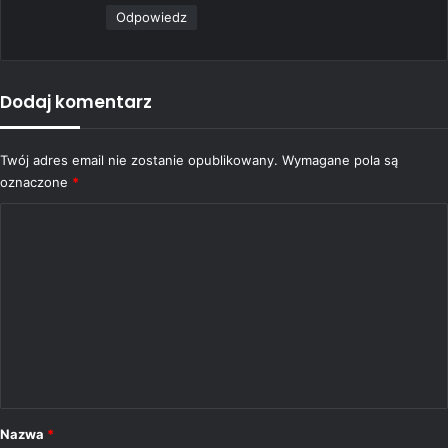
Odpowiedz
Dodaj komentarz
Twój adres email nie zostanie opublikowany.
Wymagane pola są
oznaczone
*
K
o
m
e
n
t
a
r
Nazwa
*