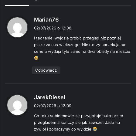
p
Marian76
i
02/07/2026 o 12:08
s
I tak taniej wyjdzie zrobic przeglad niz pozniej
z
placic za cos wiekszego. Niektorzy narzekaja na
e
cene a wydaja tyle samo na dwa obiady na miescie
:
Odpowiedz
p
JarekDiesel
i
02/07/2026 o 12:09
s
Co roku sobie mowie ze przygotuje auto przed
z
przegladem a konczy sie jak zawsze. Jade na
e
zywiol i zobaczymy co wyjdzie
: