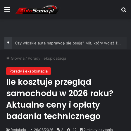
Menu
S
Czy włoskie auta naprawdę się psują? Mit, który wciąż żyje
Główna
/
Porady i eksploatacja
Porady i eksploatacja
Ile kosztuje przegląd
samochodu w 2026 roku?
Aktualne ceny i opłaty
badania technicznego
Redakcja
26/06/2026
2
112
2 minuty czytania