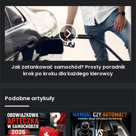
Jak
zatankować
samochód?
Prosty
poradnik
krok
po
kroku
dla
Jak zatankować samochód? Prosty poradnik
każdego
kierowcy
krok po kroku dla każdego kierowcy
Podobne artykuły