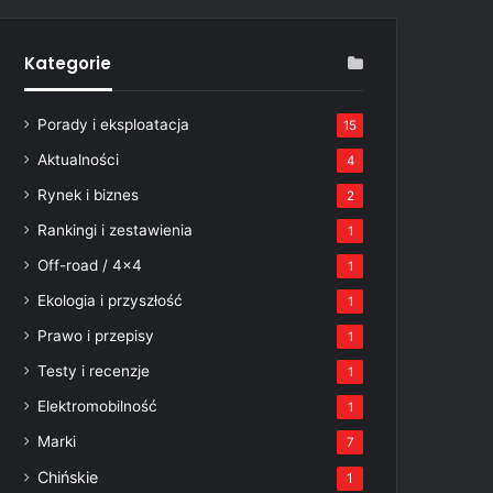
Kategorie
Porady i eksploatacja
15
Aktualności
4
Rynek i biznes
2
Rankingi i zestawienia
1
Off-road / 4×4
1
Ekologia i przyszłość
1
Prawo i przepisy
1
Testy i recenzje
1
Elektromobilność
1
Marki
7
Chińskie
1