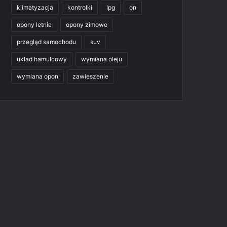
klimatyzacja
kontrolki
lpg
on
opony letnie
opony zimowe
przegląd samochodu
suv
układ hamulcowy
wymiana oleju
wymiana opon
zawieszenie