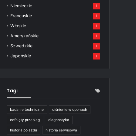
Niemieckie
1
Francuskie
1
Włoskie
1
Amerykańskie
1
Szwedzkie
1
Japońskie
1
Tagi
badanie techniczne
ciśnienie w oponach
cofnięty przebieg
diagnostyka
historia pojazdu
historia serwisowa