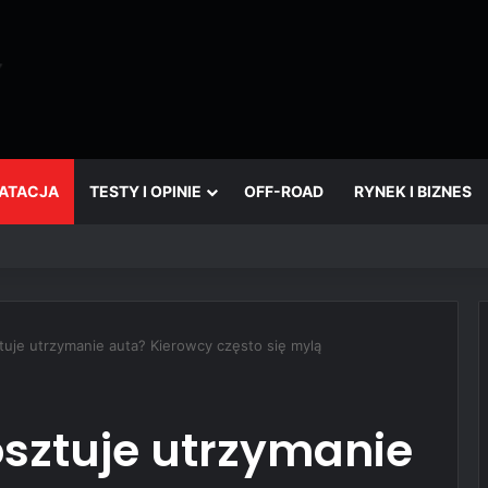
OATACJA
TESTY I OPINIE
OFF-ROAD
RYNEK I BIZNES
który wciąż żyje
tuje utrzymanie auta? Kierowcy często się mylą
osztuje utrzymanie