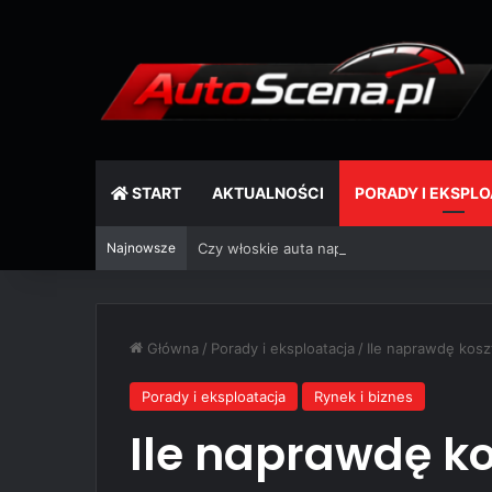
START
AKTUALNOŚCI
PORADY I EKSPL
Najnowsze
Czy włoskie auta naprawdę się psują? Mit, 
Główna
/
Porady i eksploatacja
/
Ile naprawdę kosz
Porady i eksploatacja
Rynek i biznes
Ile naprawdę k