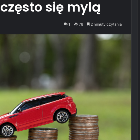
często się mylą
1
78
2 minuty czytania