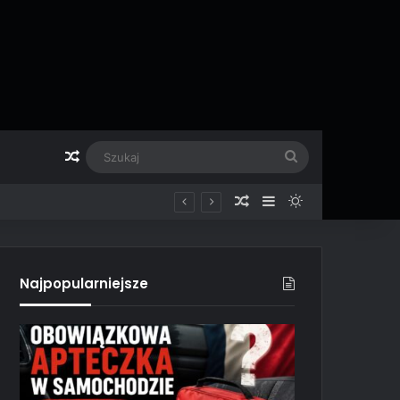
Losowy artykuł
Szukaj
Losowy artykuł
Sidebar
Switch skin
Najpopularniejsze