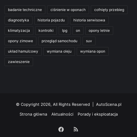
badanie techniczne
ciśnienie w oponach
cofnięty przebieg
diagnostyka
historia pojazdu
historia serwisowa
klimatyzacja
kontrolki
lpg
on
opony letnie
opony zimowe
przegląd samochodu
suv
układ hamulcowy
wymiana oleju
wymiana opon
zawieszenie
© Copyright 2026, All Rights Reserved | AutoScena.pl
Strona główna
Aktualności
Porady i eksploatacja
Facebook
RSS