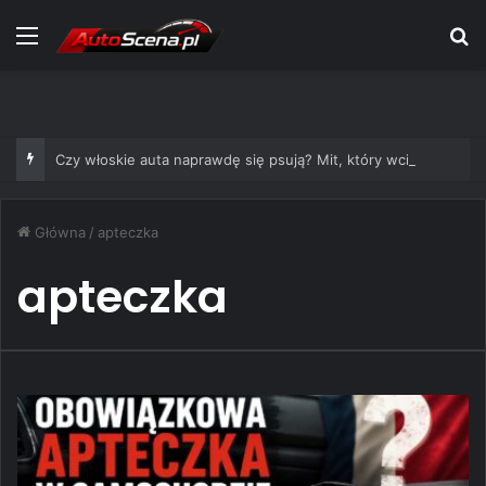
Menu
S
Czy włoskie auta naprawdę się psują? Mit, który wciąż żyje
Główna
/
apteczka
apteczka