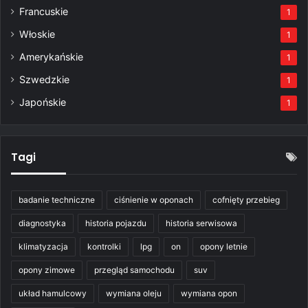
Francuskie
1
Włoskie
1
Amerykańskie
1
Szwedzkie
1
Japońskie
1
Tagi
badanie techniczne
ciśnienie w oponach
cofnięty przebieg
diagnostyka
historia pojazdu
historia serwisowa
klimatyzacja
kontrolki
lpg
on
opony letnie
opony zimowe
przegląd samochodu
suv
układ hamulcowy
wymiana oleju
wymiana opon