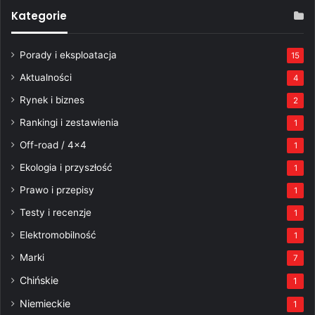
Kategorie
Porady i eksploatacja
15
Aktualności
4
Rynek i biznes
2
Rankingi i zestawienia
1
Off-road / 4×4
1
Ekologia i przyszłość
1
Prawo i przepisy
1
Testy i recenzje
1
Elektromobilność
1
Marki
7
Chińskie
1
Niemieckie
1