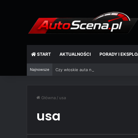
START
AKTUALNOŚCI
PORADY I EKSPL
Najnowsze
Czy włoskie auta naprawdę się psują? Mit, 
Główna
/
usa
usa