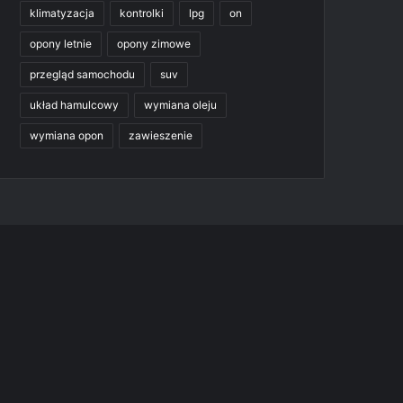
klimatyzacja
kontrolki
lpg
on
opony letnie
opony zimowe
przegląd samochodu
suv
układ hamulcowy
wymiana oleju
wymiana opon
zawieszenie