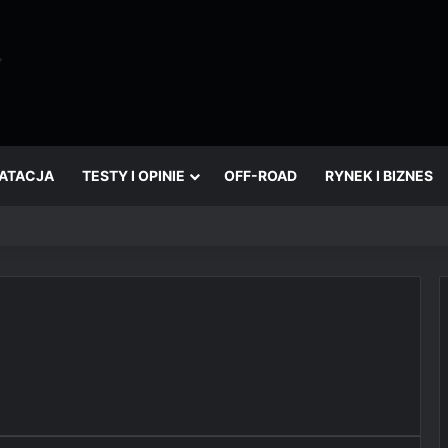
OATACJA
TESTY I OPINIE
OFF-ROAD
RYNEK I BIZNES
który wciąż żyje