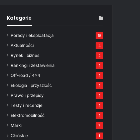
Kategorie
Porady i eksploatacja
15
Aktualności
4
Rynek i biznes
2
Rankingi i zestawienia
1
Off-road / 4×4
1
Ekologia i przyszłość
1
Prawo i przepisy
1
Testy i recenzje
1
Elektromobilność
1
Marki
7
Chińskie
1