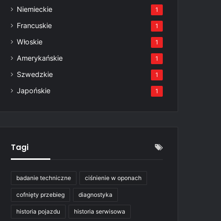
Niemieckie
1
Francuskie
1
Włoskie
1
Amerykańskie
1
Szwedzkie
1
Japońskie
1
Tagi
badanie techniczne
ciśnienie w oponach
cofnięty przebieg
diagnostyka
historia pojazdu
historia serwisowa