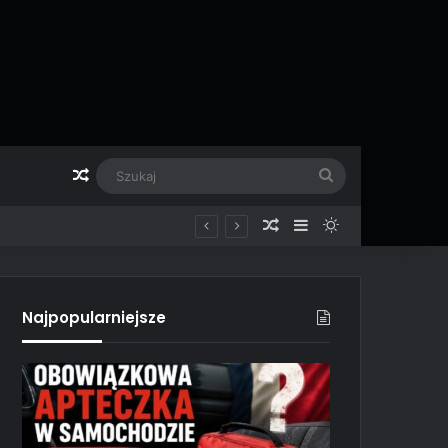
Losowy artykuł
Szukaj
Losowy artykuł
Sidebar
Switch skin
Najpopularniejsze