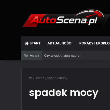
START
AKTUALNOŚCI
PORADY I EKSPL
Najnowsze
Czy włoskie auta naprawdę się psują? Mit, 
Główna
/
spadek mocy
spadek mocy