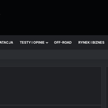
OATACJA
TESTY I OPINIE
OFF-ROAD
RYNEK I BIZNES
który wciąż żyje