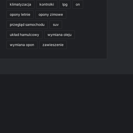
klimatyzacja
kontrolki
lpg
on
opony letnie
opony zimowe
przegląd samochodu
suv
układ hamulcowy
wymiana oleju
wymiana opon
zawieszenie