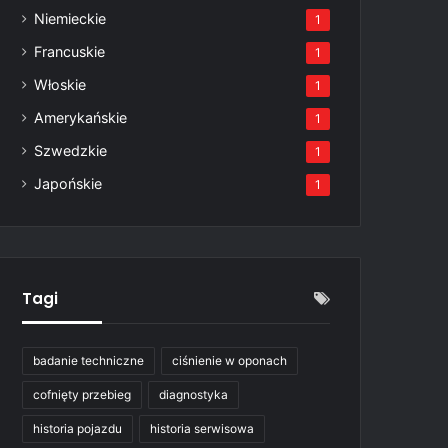
Niemieckie
1
Francuskie
1
Włoskie
1
Amerykańskie
1
Szwedzkie
1
Japońskie
1
Tagi
badanie techniczne
ciśnienie w oponach
cofnięty przebieg
diagnostyka
historia pojazdu
historia serwisowa