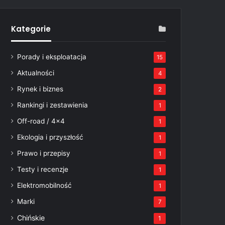
Kategorie
Porady i eksploatacja
15
Aktualności
4
Rynek i biznes
2
Rankingi i zestawienia
1
Off-road / 4×4
1
Ekologia i przyszłość
1
Prawo i przepisy
1
Testy i recenzje
1
Elektromobilność
1
Marki
7
Chińskie
1