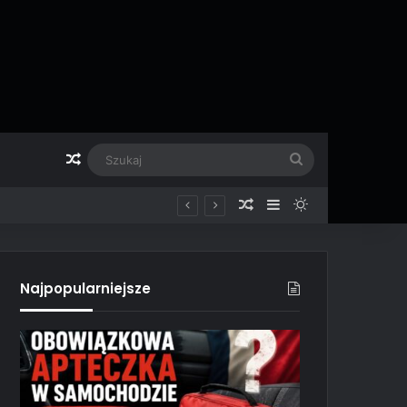
Losowy artykuł
Szukaj
Losowy artykuł
Sidebar
Switch skin
Najpopularniejsze