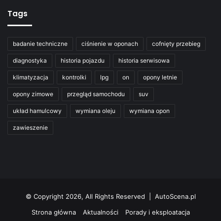
Tags
badanie techniczne
ciśnienie w oponach
cofnięty przebieg
diagnostyka
historia pojazdu
historia serwisowa
klimatyzacja
kontrolki
lpg
on
opony letnie
opony zimowe
przegląd samochodu
suv
układ hamulcowy
wymiana oleju
wymiana opon
zawieszenie
© Copyright 2026, All Rights Reserved | AutoScena.pl
Strona główna
Aktualności
Porady i eksploatacja