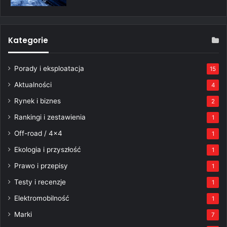
Kategorie
Porady i eksploatacja
15
Aktualności
4
Rynek i biznes
2
Rankingi i zestawienia
1
Off-road / 4×4
1
Ekologia i przyszłość
1
Prawo i przepisy
1
Testy i recenzje
1
Elektromobilność
1
Marki
7