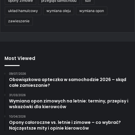
opony zimowe
przegląd samochodu
suv
układ hamulcowy
wymiana oleju
wymiana opon
zawieszenie
Most Viewed
09/07/2026
Obowiązkowa apteczka w samochodzie 2026 – skąd
całe zamieszanie?
31/03/2026
Wymiana opon zimowych na letnie: terminy, przepisy i
wskazówki dla kierowców
10/04/2026
Opony całoroczne vs. letnie i zimowe – co wybrać?
Najczęstsze mity i opinie kierowców