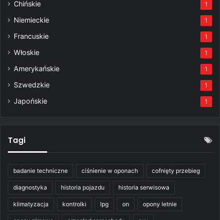
Chińskie
1
Niemieckie
1
Francuskie
1
Włoskie
1
Amerykańskie
1
Szwedzkie
1
Japońskie
1
Tagi
badanie techniczne
ciśnienie w oponach
cofnięty przebieg
diagnostyka
historia pojazdu
historia serwisowa
klimatyzacja
kontrolki
lpg
on
opony letnie