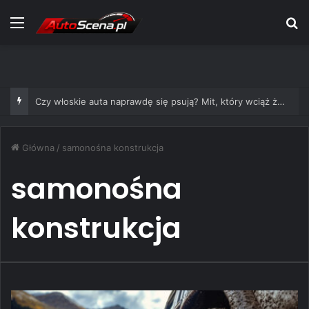
Menu
S
Czy włoskie auta naprawdę się psują? Mit, który wciąż żyje
Główna
/
samonośna konstrukcja
samonośna
konstrukcja