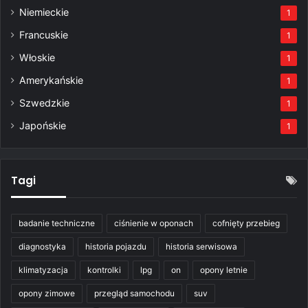
Niemieckie
1
Francuskie
1
Włoskie
1
Amerykańskie
1
Szwedzkie
1
Japońskie
1
Tagi
badanie techniczne
ciśnienie w oponach
cofnięty przebieg
diagnostyka
historia pojazdu
historia serwisowa
klimatyzacja
kontrolki
lpg
on
opony letnie
opony zimowe
przegląd samochodu
suv