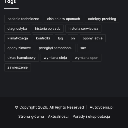
Tags
badanie techniczne
ciśnienie w oponach
cofnięty przebieg
diagnostyka
historia pojazdu
historia serwisowa
klimatyzacja
kontrolki
lpg
on
opony letnie
opony zimowe
przegląd samochodu
suv
układ hamulcowy
wymiana oleju
wymiana opon
zawieszenie
© Copyright 2026, All Rights Reserved | AutoScena.pl
Strona główna
Aktualności
Porady i eksploatacja