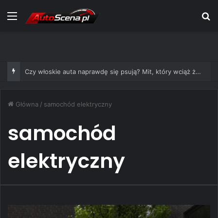
Menu
S
Czy włoskie auta naprawdę się psują? Mit, który wciąż żyje
Główna
/
samochód elektryczny
samochód
elektryczny