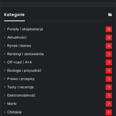
Kategorie
Porady i eksploatacja
15
Aktualności
4
Rynek i biznes
2
Rankingi i zestawienia
1
Off-road / 4×4
1
Ekologia i przyszłość
1
Prawo i przepisy
1
Testy i recenzje
1
Elektromobilność
1
Marki
7
Chińskie
1