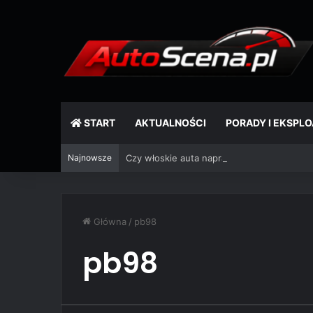
START
AKTUALNOŚCI
PORADY I EKSPL
Najnowsze
Czy włoskie auta naprawdę się psują? Mit, 
Główna
/
pb98
pb98