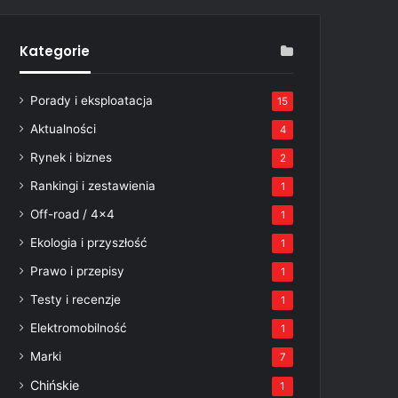
Kategorie
Porady i eksploatacja
15
Aktualności
4
Rynek i biznes
2
Rankingi i zestawienia
1
Off-road / 4×4
1
Ekologia i przyszłość
1
Prawo i przepisy
1
Testy i recenzje
1
Elektromobilność
1
Marki
7
Chińskie
1