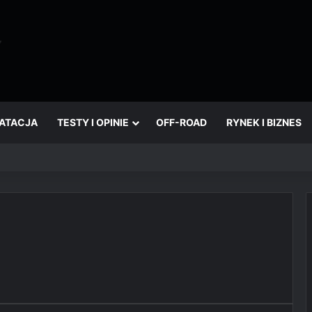
OATACJA
TESTY I OPINIE
OFF-ROAD
RYNEK I BIZNES
który wciąż żyje