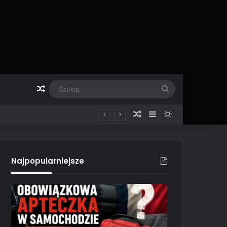
Losowy artykuł
Szukaj
Losowy artykuł
Sidebar
Switch skin
Najpopularniejsze