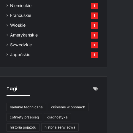
Niemieckie
1
Francuskie
1
Włoskie
1
Amerykańskie
1
Szwedzkie
1
Japońskie
1
Tagi
badanie techniczne
ciśnienie w oponach
cofnięty przebieg
diagnostyka
historia pojazdu
historia serwisowa