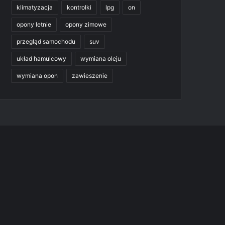
klimatyzacja
kontrolki
lpg
on
opony letnie
opony zimowe
przegląd samochodu
suv
układ hamulcowy
wymiana oleju
wymiana opon
zawieszenie