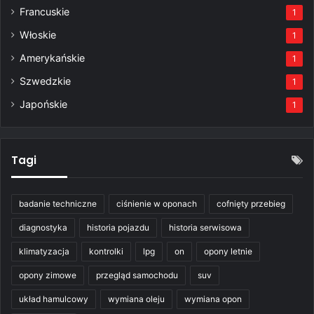
Francuskie
1
Włoskie
1
Amerykańskie
1
Szwedzkie
1
Japońskie
1
Tagi
badanie techniczne
ciśnienie w oponach
cofnięty przebieg
diagnostyka
historia pojazdu
historia serwisowa
klimatyzacja
kontrolki
lpg
on
opony letnie
opony zimowe
przegląd samochodu
suv
układ hamulcowy
wymiana oleju
wymiana opon