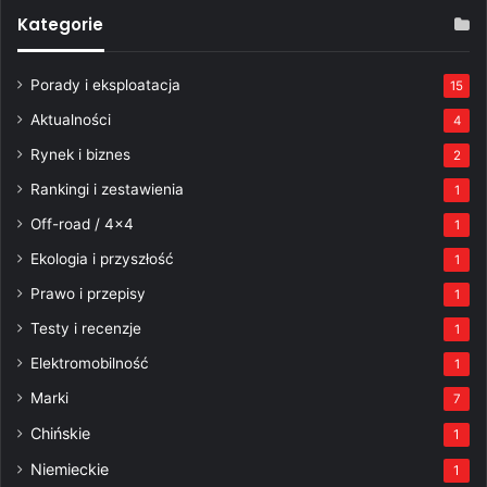
Kategorie
Porady i eksploatacja
15
Aktualności
4
Rynek i biznes
2
Rankingi i zestawienia
1
Off-road / 4×4
1
Ekologia i przyszłość
1
Prawo i przepisy
1
Testy i recenzje
1
Elektromobilność
1
Marki
7
Chińskie
1
Niemieckie
1