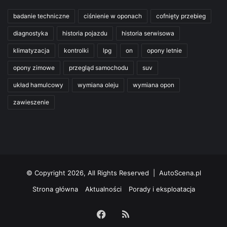
badanie techniczne
ciśnienie w oponach
cofnięty przebieg
diagnostyka
historia pojazdu
historia serwisowa
klimatyzacja
kontrolki
lpg
on
opony letnie
opony zimowe
przegląd samochodu
suv
układ hamulcowy
wymiana oleju
wymiana opon
zawieszenie
© Copyright 2026, All Rights Reserved | AutoScena.pl
Strona główna
Aktualności
Porady i eksploatacja
Facebook
RSS