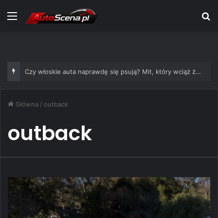
Menu
S
Czy włoskie auta naprawdę się psują? Mit, który wciąż żyje
Główna
/
outback
outback