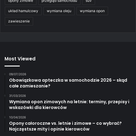
opony zimowe
przegląd samochodu
suv
układ hamulcowy
wymiana oleju
wymiana opon
zawieszenie
Most Viewed
09/07/2026
Obowiązkowa apteczka w samochodzie 2026 – skąd
całe zamieszanie?
31/03/2026
Wymiana opon zimowych na letnie: terminy, przepisy i
wskazówki dla kierowców
10/04/2026
Opony całoroczne vs. letnie i zimowe – co wybrać?
Najczęstsze mity i opinie kierowców