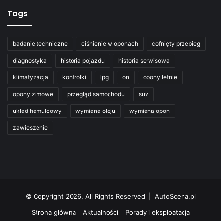
Tags
badanie techniczne
ciśnienie w oponach
cofnięty przebieg
diagnostyka
historia pojazdu
historia serwisowa
klimatyzacja
kontrolki
lpg
on
opony letnie
opony zimowe
przegląd samochodu
suv
układ hamulcowy
wymiana oleju
wymiana opon
zawieszenie
© Copyright 2026, All Rights Reserved | AutoScena.pl
Strona główna
Aktualności
Porady i eksploatacja