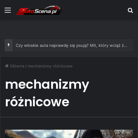
Menu
S
Czy włoskie auta naprawdę się psują? Mit, który wciąż żyje
Główna
/
mechanizmy różnicowe
mechanizmy
różnicowe