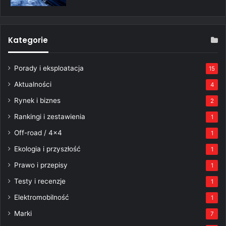
Kategorie
Porady i eksploatacja
15
Aktualności
4
Rynek i biznes
2
Rankingi i zestawienia
1
Off-road / 4×4
1
Ekologia i przyszłość
1
Prawo i przepisy
1
Testy i recenzje
1
Elektromobilność
1
Marki
7