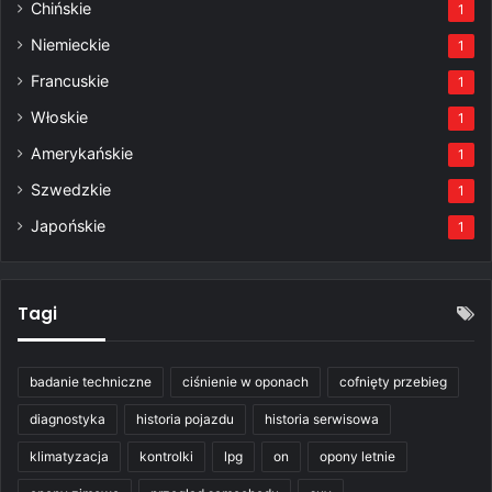
Chińskie
1
Niemieckie
1
Francuskie
1
Włoskie
1
Amerykańskie
1
Szwedzkie
1
Japońskie
1
Tagi
badanie techniczne
ciśnienie w oponach
cofnięty przebieg
diagnostyka
historia pojazdu
historia serwisowa
klimatyzacja
kontrolki
lpg
on
opony letnie