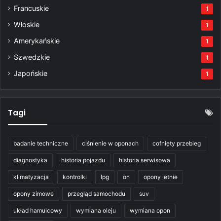
Francuskie
1
Włoskie
1
Amerykańskie
1
Szwedzkie
1
Japońskie
1
Tagi
badanie techniczne
ciśnienie w oponach
cofnięty przebieg
diagnostyka
historia pojazdu
historia serwisowa
klimatyzacja
kontrolki
lpg
on
opony letnie
opony zimowe
przegląd samochodu
suv
układ hamulcowy
wymiana oleju
wymiana opon