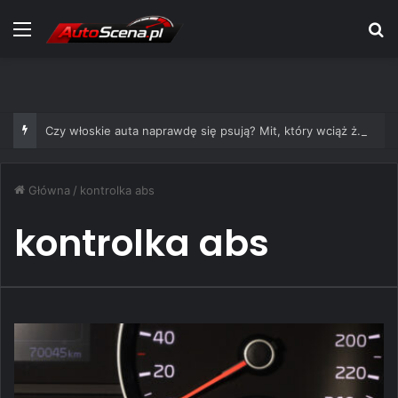
Menu
S
Czy włoskie auta naprawdę się psują? Mit, który wciąż żyje
Główna
/
kontrolka abs
kontrolka abs