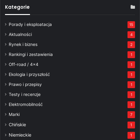
Kategorie
Porady i eksploatacja
15
Aktualności
4
Rynek i biznes
2
Rankingi i zestawienia
1
Off-road / 4×4
1
Ekologia i przyszłość
1
Prawo i przepisy
1
Testy i recenzje
1
Elektromobilność
1
Marki
7
Chińskie
1
Niemieckie
1