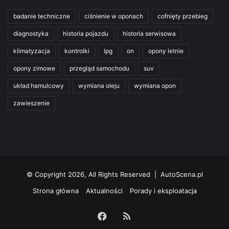
badanie techniczne
ciśnienie w oponach
cofnięty przebieg
diagnostyka
historia pojazdu
historia serwisowa
klimatyzacja
kontrolki
lpg
on
opony letnie
opony zimowe
przegląd samochodu
suv
układ hamulcowy
wymiana oleju
wymiana opon
zawieszenie
© Copyright 2026, All Rights Reserved | AutoScena.pl
Strona główna
Aktualności
Porady i eksploatacja
Facebook
RSS