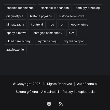
badanie techniczne
ciśnienie w oponach
cofnięty przebieg
diagnostyka
historia pojazdu
historia serwisowa
klimatyzacja
kontrolki
lpg
on
opony letnie
opony zimowe
przegląd samochodu
suv
układ hamulcowy
wymiana oleju
wymiana opon
zawieszenie
© Copyright 2026, All Rights Reserved | AutoScena.pl
Strona główna
Aktualności
Porady i eksploatacja
Facebook
RSS