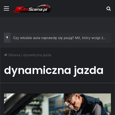
Menu
S
Czy włoskie auta naprawdę się psują? Mit, który wciąż żyje
Główna
/
dynamiczna jazda
dynamiczna jazda