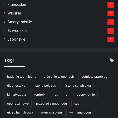
Francuskie
1
Włoskie
1
Amerykańskie
1
Szwedzkie
1
Japońskie
1
Tagi
badanie techniczne
ciśnienie w oponach
cofnięty przebieg
diagnostyka
historia pojazdu
historia serwisowa
klimatyzacja
kontrolki
lpg
on
opony letnie
opony zimowe
przegląd samochodu
suv
układ hamulcowy
wymiana oleju
wymiana opon