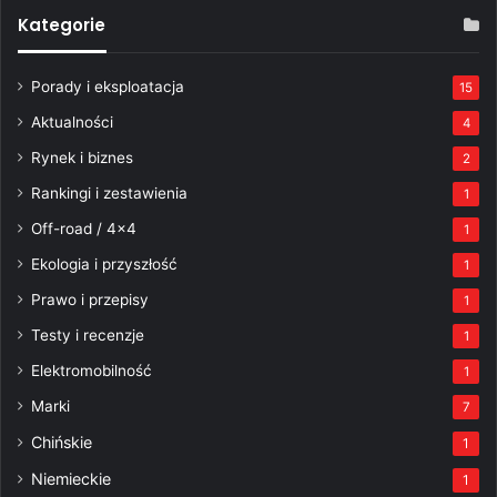
Kategorie
Porady i eksploatacja
15
Aktualności
4
Rynek i biznes
2
Rankingi i zestawienia
1
Off-road / 4×4
1
Ekologia i przyszłość
1
Prawo i przepisy
1
Testy i recenzje
1
Elektromobilność
1
Marki
7
Chińskie
1
Niemieckie
1