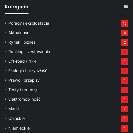
Kategorie
Porady i eksploatacja
15
Aktualności
4
Rynek i biznes
2
Rankingi i zestawienia
1
Off-road / 4×4
1
Ekologia i przyszłość
1
Prawo i przepisy
1
Testy i recenzje
1
Elektromobilność
1
Marki
7
Chińskie
1
Niemieckie
1