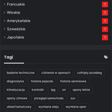
Francuskie
1
Włoskie
1
Amerykańskie
1
Szwedzkie
1
Japońskie
1
Tagi
badanie techniczne
ciśnienie w oponach
cofnięty przebieg
diagnostyka
historia pojazdu
historia serwisowa
klimatyzacja
kontrolki
lpg
on
opony letnie
opony zimowe
przegląd samochodu
suv
układ hamulcowy
wymiana oleju
wymiana opon