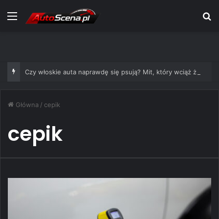
Menu
S
Czy włoskie auta naprawdę się psują? Mit, który wciąż żyje
Główna
/
cepik
cepik