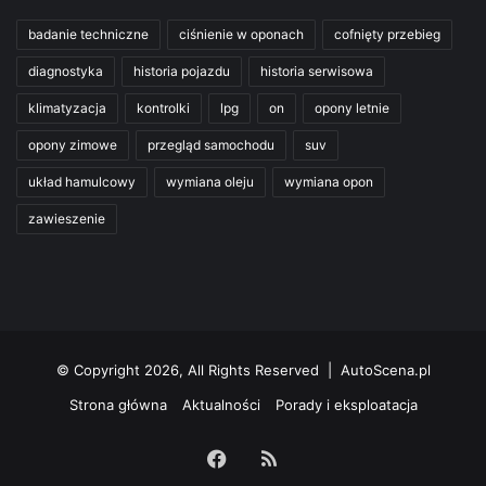
badanie techniczne
ciśnienie w oponach
cofnięty przebieg
diagnostyka
historia pojazdu
historia serwisowa
klimatyzacja
kontrolki
lpg
on
opony letnie
opony zimowe
przegląd samochodu
suv
układ hamulcowy
wymiana oleju
wymiana opon
zawieszenie
© Copyright 2026, All Rights Reserved | AutoScena.pl
Strona główna
Aktualności
Porady i eksploatacja
Facebook
RSS